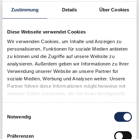
Außenjalousien / Raffstoren
Zustimmung
Details
Über Cookies
Rollladen
Fenster-Markisen
Terrassen-Markisen
Diese Webseite verwendet Cookies
Seiten-Markisen
Wir verwenden Cookies, um Inhalte und Anzeigen zu
Pergola-Markisen
personalisieren, Funktionen für soziale Medien anbieten
Wintergarten-Markisen
zu können und die Zugriffe auf unsere Website zu
Lamellendächer
Sonnensegel
analysieren. Außerdem geben wir Informationen zu Ihrer
Jalousien
Verwendung unserer Website an unsere Partner für
Flächenvorhänge
soziale Medien, Werbung und Analysen weiter. Unsere
Faltstores
Partner führen diese Informationen möglicherweise mit
Rollos
weiteren Daten zusammen, die Sie ihnen bereitgestellt
Funksysteme
haben oder die sie im Rahmen Ihrer Nutzung der Dienste
Zentralsteuerungssysteme
gesammelt haben.
Einwilligungsauswahl
Climatronic®
Notwendig
Insektenschutz
Termin vereinbaren:
Präferenzen