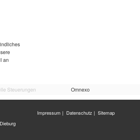
indliches
nsere
l an
lle Steuerungen
Omnexo
Impressum
Datenschutz
Sitemap
Dieburg