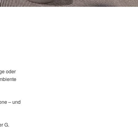
ge oder
ambiente
hone – und
r G.